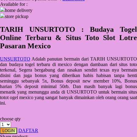
Available for :
Q
home delivery
store pickup
QV Baby
TARIH UNSURTOTO : Budaya Togel
R
Online Terbaru & Situs Toto Slot Lotre
Real Shades
Pasaran Mexico
Red Castle
UNSURTOTO
Adalah panutan bermain dari TARIH UNSURTOTO
Ribbon Madness
dan budaya togel terbaru di mexico dengan dambaan dari situs toto
terkenal, Segera bergabung dan rasakan sendiri texas nya bermain
disini dan juga bonus yang diberikan habis habisan tanpa henti
S
seminggu sebanyak 5x, Bonus deposit new member 10%, Bonus
harian 5% deposit minimal 50rb. Dan masih banyak lagi bonus
Sebamed
menarik yang menunggu anda di UNSURTOTO untuk bermain situs
totot ogel mexico yang sangat banyak dimainkan oleh orang orang saat
Silver Cross
ini.
Simply Idea
choose qty
Skip Hop
Spectra
DAFTAR
LOGIN
Share product: