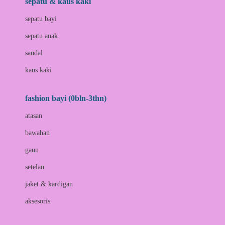
sepatu & kaus kaki
Bio Oil
sepatu bayi
Biolane
sepatu anak
Bite Fighters
sandal
Bizzi Growin
kaus kaki
Blackmores
fashion bayi (0bln-3thn)
Blooming Marvellous
atasan
Bonnels
bawahan
Bravado
gaun
Bruder
setelan
Brush Baby
jaket & kardigan
Buds Organics
aksesoris
Bugaboo
Buggygear