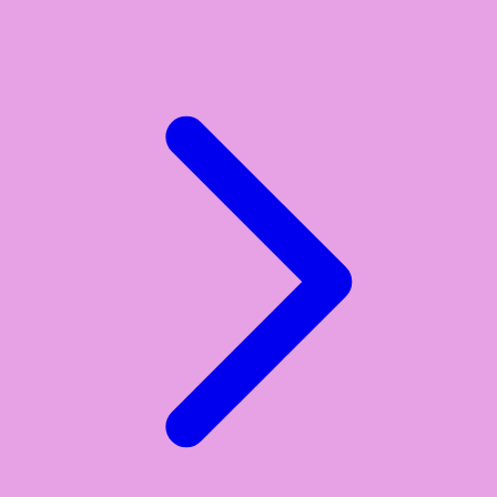
Twistshake
TY Toys
U
V
Veja
Vitaflow
Vtech
W
Waterland
Wellness
X