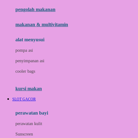
pengolah makanan
Joolz
Jujube
makanan & multivitamin
K
alat menyusui
Kiddycuts
pompa asi
Kumon
penyimpanan asi
L
cooler bags
Leapfrog
kursi makan
Leclerc
SLOT GACOR
Lee Vierra
Lillebaby
perawatan bayi
Little Bird Told Me
perawatan kulit
Little Miss Janis
Sunscreen