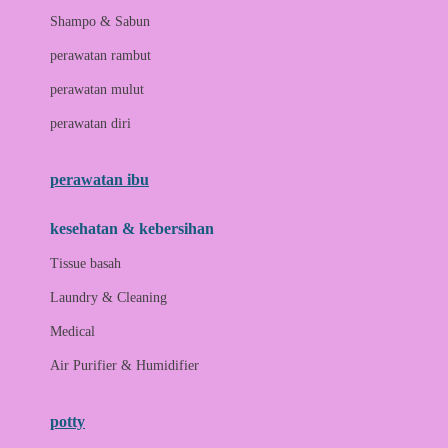
London Taxi
Shampo & Sabun
Love To Dream
perawatan rambut
perawatan mulut
M
perawatan diri
Magformers
Mama's Choice
perawatan ibu
Mamas&Papas
kesehatan & kebersihan
Mamaway
Tissue basah
Maxi Cosi
Laundry & Cleaning
Megabloks
Medical
Micro
Air Purifier & Humidifier
MiDeer
Mimi & Lula
potty
Mini Monkey