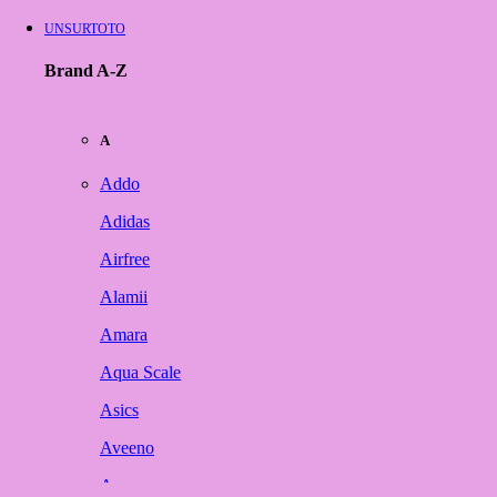
UNSURTOTO
Brand A-Z
A
Addo
Adidas
Airfree
Alamii
Amara
Aqua Scale
Asics
Aveeno
Awan