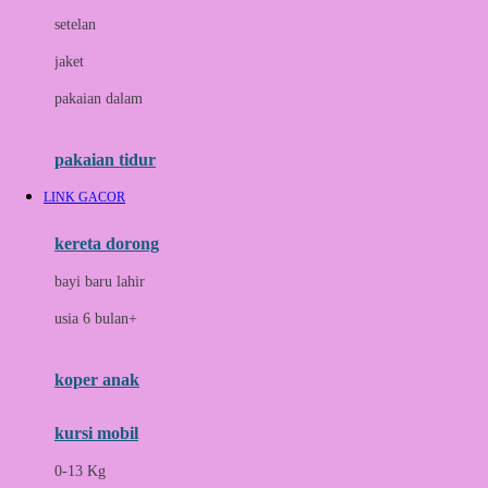
Dae Organics
setelan
Docare
jaket
Doona
pakaian dalam
Down To Earth
Drew
pakaian tidur
Dr. Brown's
LINK GACOR
E
kereta dorong
ELC
bayi baru lahir
Ergobaby
usia 6 bulan+
Expert Care
koper anak
Ezyroller
kursi mobil
F
0-13 Kg
Felt So Sweet