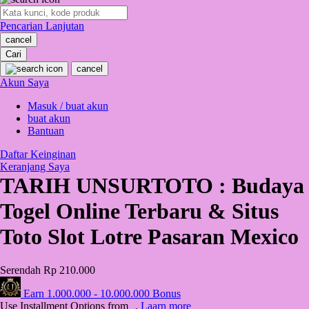
O
Pencarian Lanjutan
Oh Ma Grain
cancel
Okiedog
Cari
cancel
P
Akun Saya
Masuk / buat akun
Peachy
buat akun
Phil & Ted's
Bantuan
Philips Avent
Daftar Keinginan
Keranjang Saya
Pigeon
TARIH UNSURTOTO : Budaya
Playgro
Togel Online Terbaru & Situs
Poled Global
Toto Slot Lotre Pasaran Mexico
Ponycycle
Serendah
Rp 210.000
Puma
Earn
1.000.000
-
10.000.000
Bonus
Pureats
Use Installment Options from
.
Laarn more